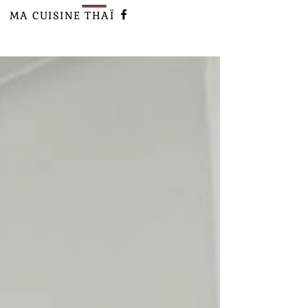
MA CUISINE
THAÏ