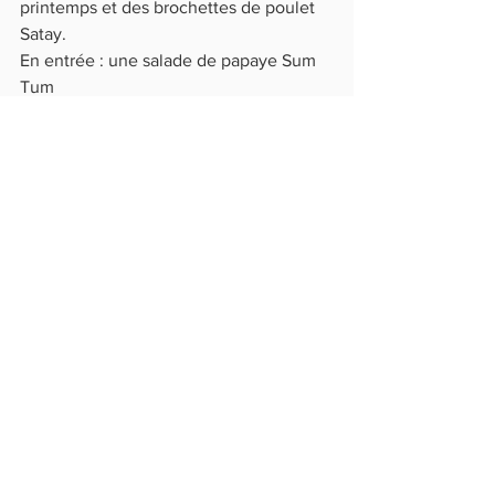
printemps et des brochettes de poulet 
Satay.
En entrée : une salade de papaye Sum 
Tum
Pour le plat : du poulet noix de cajou.
A dessert : mangue et riz au lait de coco.
C’est un menu équilibré avec de vraies 
saveurs en bouche ; c’est un bon 
voyage culinaire !
Il y a souvent beaucoup d’hésitation 
pour le choix des 3 plats en cours de 
cuisine, que conseilles-tu ?
Je conseille les nems en apéritif, le riz 
sauté aux légumes en plat et la rose de 
mangue sur riz au lait de coco en 
dessert.
C’est simple pour démarrer, c’est bon et 